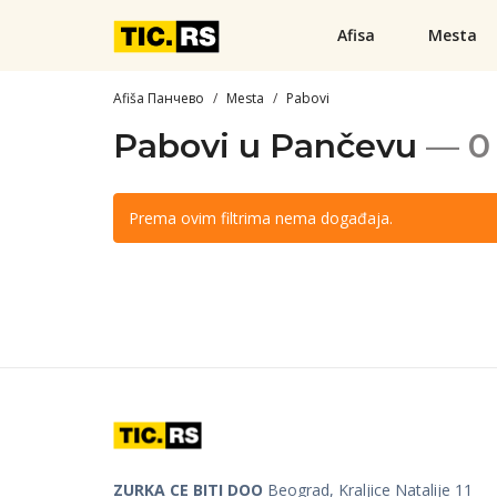
Afisa
Mesta
Afiša Панчево
Mesta
Pabovi
Pabovi u Pančevu
— 0
Prema ovim filtrima nema događaja.
ZURKA CE BITI DOO
Beograd, Kraljice Natalije 11