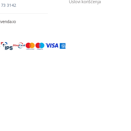
Uslovi korišćenja
173 3142
venda.io