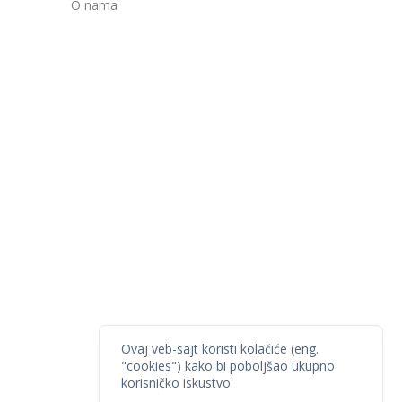
O nama
Ovaj veb-sajt koristi kolačiće (eng.
"cookies") kako bi poboljšao ukupno
korisničko iskustvo.