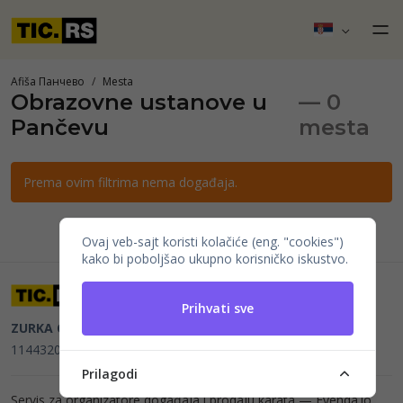
Afiša Панчево
Mesta
Obrazovne ustanove u
— 0
Pančevu
mesta
Prema ovim filtrima nema događaja.
Ovaj veb-sajt koristi kolačiće (eng. "cookies")
kako bi poboljšao ukupno korisničko iskustvo.
Prihvati sve
ZURKA CE BITI DOO
Beograd, Kraljice Natalije 11
PIB
114432064, MB 22023195,
mail@tic.rs
, +381 63 173 3142
Prilagodi
Servis za organizatore događaja i prodaju karata —
Evenda.io