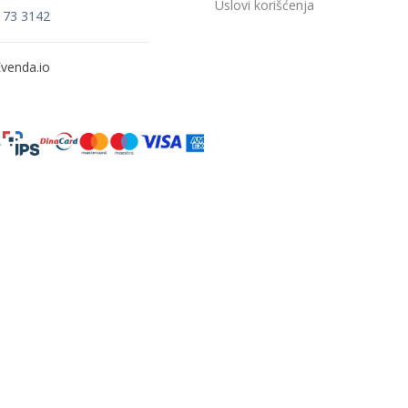
Uslovi korišćenja
173 3142
venda.io