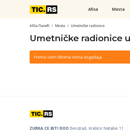
Afisa
Mesta
Afiša Палић
Mesta
Umetničke radionice
Umetničke radionice u
Prema ovim filtrima nema događaja.
ZURKA CE BITI DOO
Beograd, Kraljice Natalije 11