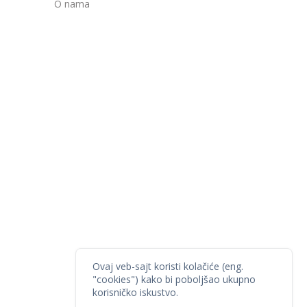
O nama
Ovaj veb-sajt koristi kolačiće (eng.
"cookies") kako bi poboljšao ukupno
korisničko iskustvo.