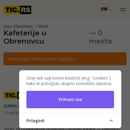
Afiša Обреновац
Mesta
Kafeterije u
— 0
Obrenovcu
mesta
Prema ovim filtrima nema događaja.
Ovaj veb-sajt koristi kolačiće (eng. "cookies")
kako bi poboljšao ukupno korisničko iskustvo.
Prihvati sve
ZURKA CE BITI DOO
Beograd, Kraljice Natalije 11
PIB
114432064, MB 22023195,
mail@tic.rs
, +381 63 173 3142
Prilagodi
Servis za organizatore događaja i prodaju karata —
Evenda.io