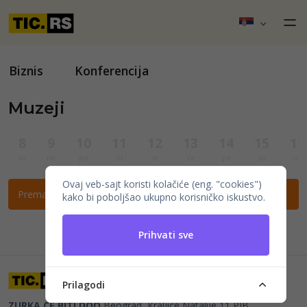
Biznis
Konferencija
Muzeji
8
9
10
11
12
13
14
15
16
su
ne
po
ut
sr
če
pe
su
ne
Ovaj veb-sajt koristi kolačiće (eng. "cookies")
Prema ovim filtrima nema događaja.
kako bi poboljšao ukupno korisničko iskustvo.
Prihvati sve
Prilagodi
ZURKA CE BITI DOO
Beograd, Kraljice Natalije 11
PIB