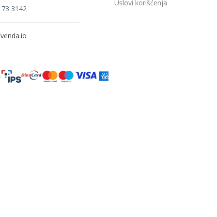
Uslovi korišćenja
173 3142
venda.io