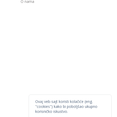
O nama
Ovaj veb-sajt koristi kolačiće (eng.
"cookies") kako bi poboljšao ukupno
korisničko iskustvo.