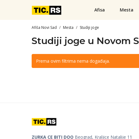
Afisa
Mesta
Afiša Novi Sad
Mesta
Studiji joge
Studiji joge u Novom 
Prema ovim filtrima nema događaja.
ZURKA CE BITI DOO
Beograd, Kraljice Natalije 11