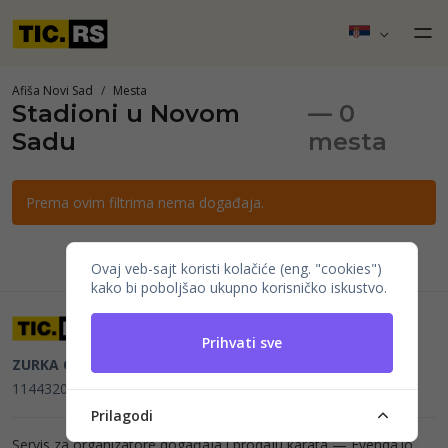
Afiša Novi Sad
Mesta
Stadioni u Novom
— 0
Sadu
mesta
Prema ovim filtrima nema događaja.
Ovaj veb-sajt koristi kolačiće (eng. "cookies")
kako bi poboljšao ukupno korisničko iskustvo.
Prihvati sve
ZURKA CE BITI DOO
Beograd, Kraljice Natalije 11
PIB
114432064, MB 22023195,
mail@tic.rs
, +381 63 173 3142
Prilagodi
Servis za organizatore događaja i prodaju karata —
Evenda.io