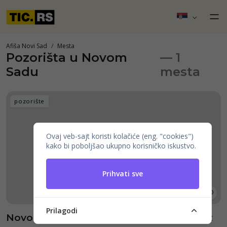
Afiša Novi Sad
Mesta
Pozorišta u Novom
— 1
Sadu
mesta
pozorište
Ovaj veb-sajt koristi kolačiće (eng. "cookies")
kako bi poboljšao ukupno korisničko iskustvo.
Prihvati sve
Prilagodi
Novosadsko pozorište - Újvidéki Színház