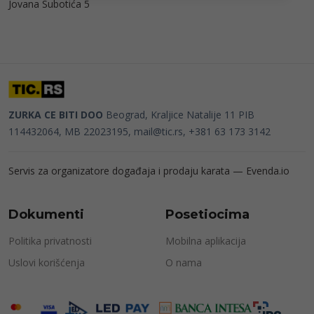
Jovana Subotića 5
ZURKA CE BITI DOO
Beograd, Kraljice Natalije 11
PIB
114432064, MB 22023195,
mail@tic.rs
, +381 63 173 3142
Servis za organizatore događaja i prodaju karata —
Evenda.io
Dokumenti
Posetiocima
Politika privatnosti
Mobilna aplikacija
Uslovi korišćenja
O nama