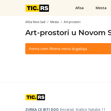
Afisa
Mesta
Afiša Novi Sad
Mesta
Art-prostori
Art-prostori u Novom 
Prema ovim filtrima nema događaja.
ZURKA CE BITI DOO
Beograd, Kraljice Natalije 11