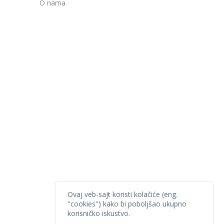
O nama
Ovaj veb-sajt koristi kolačiće (eng.
"cookies") kako bi poboljšao ukupno
korisničko iskustvo.