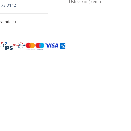
Uslovi korišćenja
173 3142
venda.io