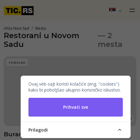
Afiša Novi Sad
Mesta
Restorani u Novom
— 2
Sadu
mesta
restoran
Ovaj veb-sajt koristi kolačiće (eng. "cookies")
kako bi poboljšao ukupno korisničko iskustvo.
Prihvati sve
Prilagodi
Burano Garden