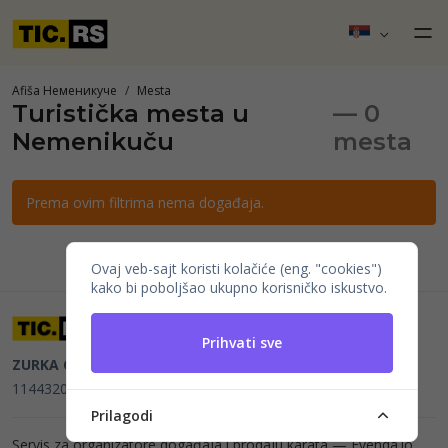
Afiša Неменикуче
Mesta
Turistička mesta u
— 0
Nemenikuču
mesta
Prema ovim filtrima nema događaja.
Ovaj veb-sajt koristi kolačiće (eng. "cookies")
kako bi poboljšao ukupno korisničko iskustvo.
Prihvati sve
ZURKA CE BITI DOO
Beograd, Kraljice Natalije 11
PIB
114432064, MB 22023195,
mail@tic.rs
, +381 63 173 3142
Prilagodi
Servis za organizatore događaja i prodaju karata —
Evenda.io