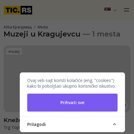
Afiša Крагујевац
Mesta
Muzeji u Kragujevcu
— 1 mesta
muzej
Ovaj veb-sajt koristi kolačiće (eng. "cookies")
kako bi poboljšao ukupno korisničko iskustvo.
Prihvati sve
Knežev arsenal
Prilagodi
Trg Topolivaca 4