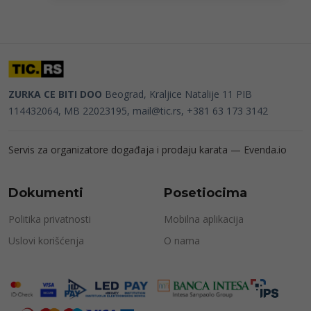
ZURKA CE BITI DOO
Beograd, Kraljice Natalije 11
PIB
114432064, MB 22023195,
mail@tic.rs
, +381 63 173 3142
Servis za organizatore događaja i prodaju karata —
Evenda.io
Dokumenti
Posetiocima
Politika privatnosti
Mobilna aplikacija
Uslovi korišćenja
O nama