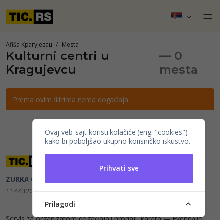
Afiša Крагујевац
Mesta
Kulturni centri u
— 0
Kragujevcu
mesta
Prema ovim filtrima nema događaja.
Ovaj veb-sajt koristi kolačiće (eng. "cookies")
kako bi poboljšao ukupno korisničko iskustvo.
Prihvati sve
ZURKA CE BITI DOO
Beograd, Kraljice Natalije 11
PIB
114432064, MB 22023195,
mail@tic.rs
, +381 63 173 3142
Prilagodi
Servis za organizatore događaja i prodaju karata —
Evenda.io