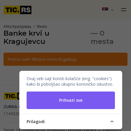
Afiša Крагујевац
Mesta
Banke krvi u
— 0
Kragujevcu
mesta
Prema ovim filtrima nema događaja.
Ovaj veb-sajt koristi kolačiće (eng. "cookies")
kako bi poboljšao ukupno korisničko iskustvo.
Prihvati sve
ZURKA CE BITI DOO
Beograd, Kraljice Natalije 11
PIB
114432064, MB 22023195,
mail@tic.rs
, +381 63 173 3142
Prilagodi
Servis za organizatore događaja i prodaju karata —
Evenda.io