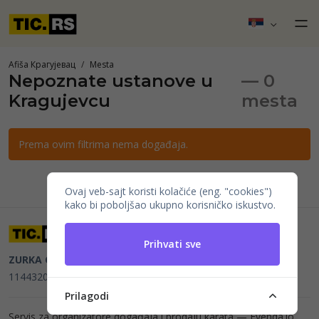
Afiša Крагујевац
Mesta
Nepoznate ustanove u
— 0
Kragujevcu
mesta
Prema ovim filtrima nema događaja.
Ovaj veb-sajt koristi kolačiće (eng. "cookies")
kako bi poboljšao ukupno korisničko iskustvo.
Prihvati sve
ZURKA CE BITI DOO
Beograd, Kraljice Natalije 11
PIB
114432064, MB 22023195,
mail@tic.rs
, +381 63 173 3142
Prilagodi
Servis za organizatore događaja i prodaju karata —
Evenda.io