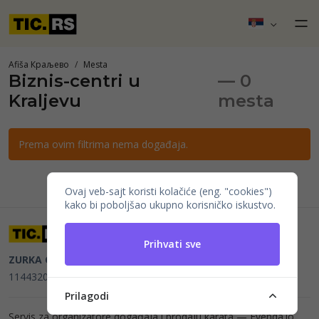
Afiša Краљево
Mesta
Biznis-centri u
— 0
Kraljevu
mesta
Prema ovim filtrima nema događaja.
Ovaj veb-sajt koristi kolačiće (eng. "cookies")
kako bi poboljšao ukupno korisničko iskustvo.
Prihvati sve
ZURKA CE BITI DOO
Beograd, Kraljice Natalije 11
PIB
114432064, MB 22023195,
mail@tic.rs
, +381 63 173 3142
Prilagodi
Servis za organizatore događaja i prodaju karata —
Evenda.io