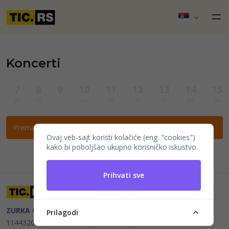
Koncerti
7
8
9
10
11
12
13
14
15
pe
su
ne
po
ut
sr
če
pe
su
Prema ovim filtrima nema događaja.
Ovaj veb-sajt koristi kolačiće (eng. "cookies")
kako bi poboljšao ukupno korisničko iskustvo.
Prihvati sve
ZURKA CE BITI DOO
Beograd, Kraljice Natalije 11
PIB
Prilagodi
114432064, MB 22023195,
mail@tic.rs
, +381 63 173 3142