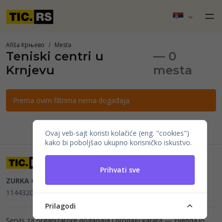
Afiša Крњево
Mesta
Teniski centri u
— 0
Krnјevu
mesta
Prema ovim filtrima nema događaja.
Ovaj veb-sajt koristi kolačiće (eng. "cookies")
kako bi poboljšao ukupno korisničko iskustvo.
Prihvati sve
ZURKA CE BITI DOO
Beograd, Kraljice Natalije 11
PIB
114432064, MB 22023195,
mail@tic.rs
, +381 63 173 3142
Prilagodi
Servis za organizatore događaja i prodaju karata —
Evenda.io