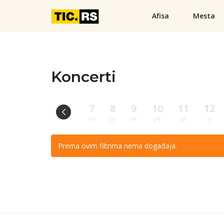
Afisa
Mesta
Koncerti
7
8
9
10
11
12
pe
su
ne
po
ut
sr
Prema ovim filtrima nema događaja.