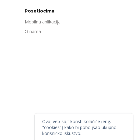
Posetiocima
Mobilna aplikacija
O nama
Ovaj veb-sajt koristi kolačiće (eng.
"cookies") kako bi poboljšao ukupno
korisničko iskustvo.