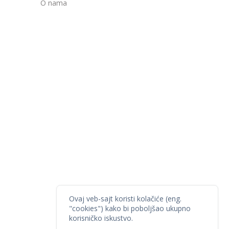
O nama
Ovaj veb-sajt koristi kolačiće (eng.
"cookies") kako bi poboljšao ukupno
korisničko iskustvo.