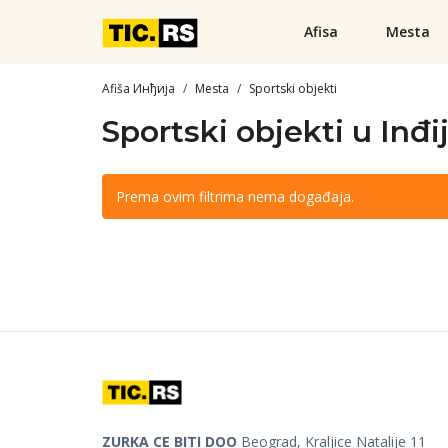
Afisa
Mesta
Afiša Инђија
Mesta
Sportski objekti
Sportski objekti u Inđij
Prema ovim filtrima nema događaja.
ZURKA CE BITI DOO
Beograd, Kraljice Natalije 11