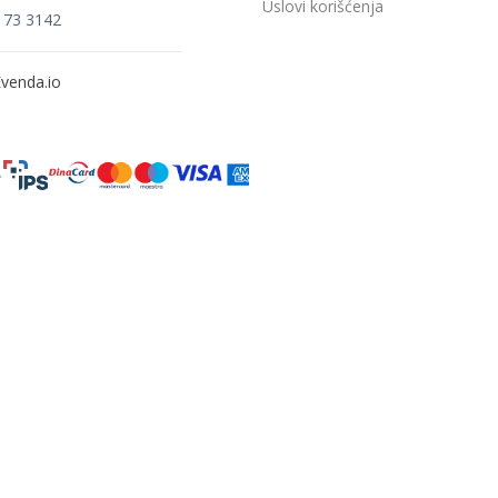
Uslovi korišćenja
173 3142
venda.io