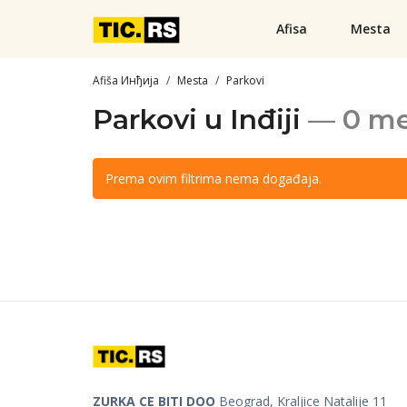
Afisa
Mesta
Afiša Инђија
Mesta
Parkovi
Parkovi u Inđiji
— 0 me
Prema ovim filtrima nema događaja.
ZURKA CE BITI DOO
Beograd, Kraljice Natalije 11