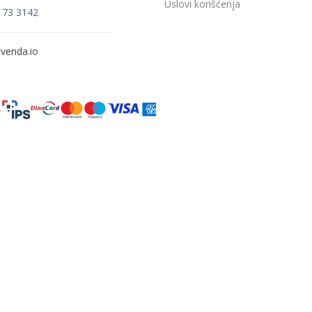
Uslovi korišćenja
173 3142
venda.io