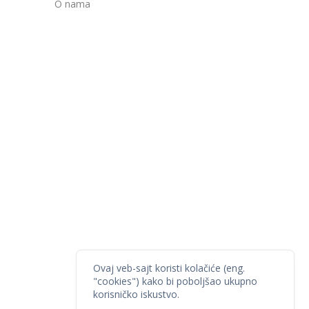
O nama
Ovaj veb-sajt koristi kolačiće (eng.
"cookies") kako bi poboljšao ukupno
korisničko iskustvo.