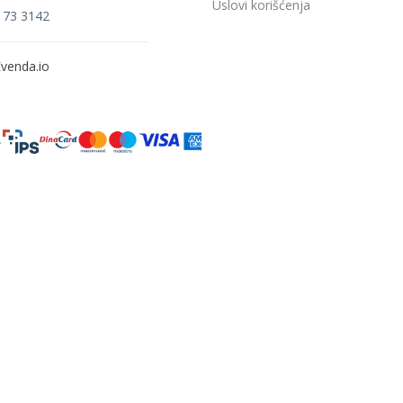
Uslovi korišćenja
173 3142
venda.io