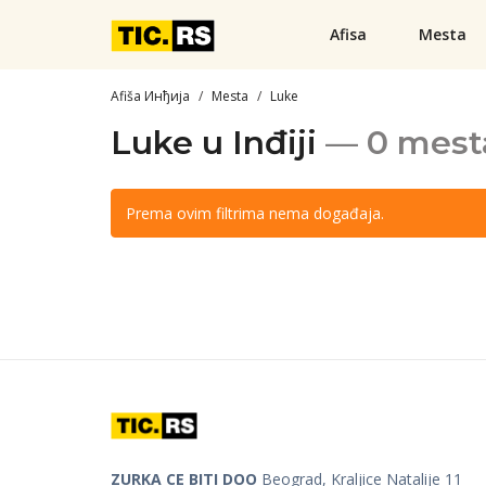
Afisa
Mesta
Afiša Инђија
Mesta
Luke
Luke u Inđiji
— 0 mest
Prema ovim filtrima nema događaja.
ZURKA CE BITI DOO
Beograd, Kraljice Natalije 11