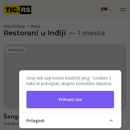
Afiša Инђија
Mesta
Restorani u Inđiji
— 1 mesta
restoran
Ovaj veb-sajt koristi kolačiće (eng. "cookies")
kako bi poboljšao ukupno korisničko iskustvo.
Prihvati sve
Šangaj
Prilagodi
Stevana Velikog 3