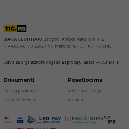
ZURKA CE BITI DOO
Beograd, Kraljice Natalije 11
PIB
114432064, MB 22023195,
mail@tic.rs
, +381 63 173 3142
Servis za organizatore događaja i prodaju karata —
Evenda.io
Dokumenti
Posetiocima
Politika privatnosti
Mobilna aplikacija
Uslovi korišćenja
O nama