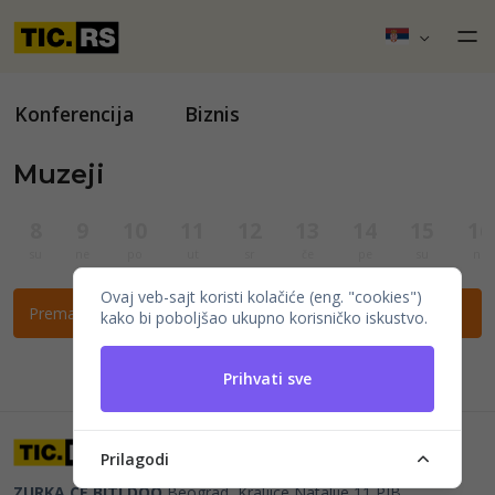
Konferencija
Biznis
Muzeji
8
9
10
11
12
13
14
15
16
su
ne
po
ut
sr
če
pe
su
ne
Ovaj veb-sajt koristi kolačiće (eng. "cookies")
Prema ovim filtrima nema događaja.
kako bi poboljšao ukupno korisničko iskustvo.
Prihvati sve
Prilagodi
ZURKA CE BITI DOO
Beograd, Kraljice Natalije 11
PIB