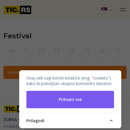
Festival
10
11
12
13
14
15
16
17
po
ut
sr
če
pe
su
ne
po
Prema ovim filtrima nema događaja.
Ovaj veb-sajt koristi kolačiće (eng. "cookies")
kako bi poboljšao ukupno korisničko iskustvo.
Prihvati sve
ZURKA CE BITI DOO
Beograd, Kraljice Natalije 11
PIB
Prilagodi
114432064, MB 22023195,
mail@tic.rs
, +381 63 173 3142