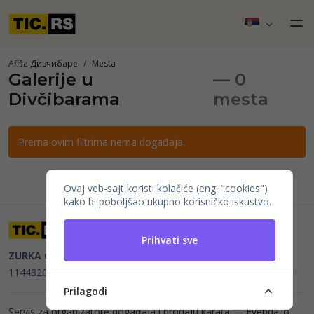
Afiša Дивчибаре
Mesta
Galerije u
— 0
Divčibarama
mesta
Prema ovim filtrima nema događaja.
Ovaj veb-sajt koristi kolačiće (eng. "cookies")
kako bi poboljšao ukupno korisničko iskustvo.
Prihvati sve
ZURKA CE BITI DOO
Beograd, Kraljice Natalije 11
PIB
114432064, MB 22023195,
mail@tic.rs
, +381 63 173 3142
Prilagodi
Servis za organizatore događaja i prodaju karata —
Evenda.io