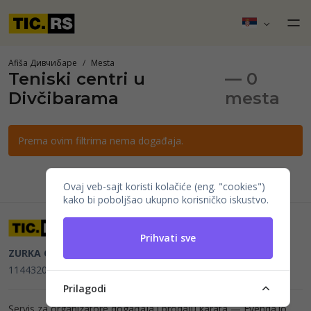
Afiša Дивчибаре
Mesta
Teniski centri u
— 0
Divčibarama
mesta
Prema ovim filtrima nema događaja.
Ovaj veb-sajt koristi kolačiće (eng. "cookies")
kako bi poboljšao ukupno korisničko iskustvo.
Prihvati sve
ZURKA CE BITI DOO
Beograd, Kraljice Natalije 11
PIB
114432064, MB 22023195,
mail@tic.rs
, +381 63 173 3142
Prilagodi
Servis za organizatore događaja i prodaju karata —
Evenda.io