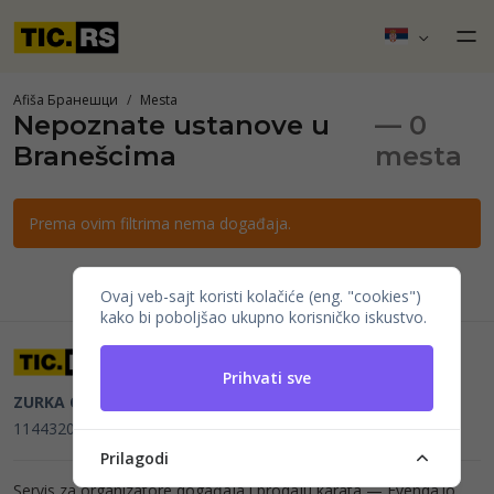
Afiša Бранешци
Mesta
Nepoznate ustanove u
— 0
Branešcima
mesta
Prema ovim filtrima nema događaja.
Ovaj veb-sajt koristi kolačiće (eng. "cookies")
kako bi poboljšao ukupno korisničko iskustvo.
Prihvati sve
ZURKA CE BITI DOO
Beograd, Kraljice Natalije 11
PIB
114432064, MB 22023195,
mail@tic.rs
, +381 63 173 3142
Prilagodi
Servis za organizatore događaja i prodaju karata —
Evenda.io