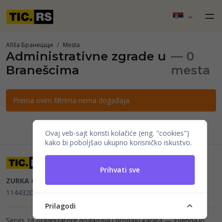
Afiša Бранешци
Mesta
Administrativne zgrade u
— 0
Branešcima
mesta
Prema ovim filtrima nema događaja.
Ovaj veb-sajt koristi kolačiće (eng. "cookies")
kako bi poboljšao ukupno korisničko iskustvo.
Prihvati sve
ZURKA CE BITI DOO
Beograd, Kraljice Natalije 11
PIB
114432064, MB 22023195,
mail@tic.rs
, +381 63 173 3142
Prilagodi
Servis za organizatore događaja i prodaju karata —
Evenda.io