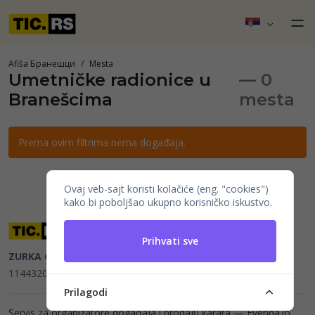
Afiša Бранешци
Mesta
Umetničke radionice u
— 0
Branešcima
mesta
Prema ovim filtrima nema događaja.
Ovaj veb-sajt koristi kolačiće (eng. "cookies")
kako bi poboljšao ukupno korisničko iskustvo.
Prihvati sve
ZURKA CE BITI DOO
Beograd, Kraljice Natalije 11
PIB
114432064, MB 22023195,
mail@tic.rs
, +381 63 173 3142
Prilagodi
Servis za organizatore događaja i prodaju karata —
Evenda.io