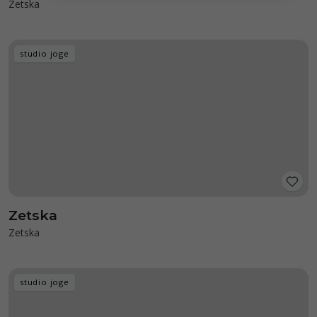
Zetska
studio joge
Zetska
Zetska
studio joge