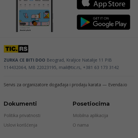
ZURKA CE BITI DOO
Beograd, Kraljice Natalije 11
PIB
114432064, MB 22023195,
mail@tic.rs
, +381 63 173 3142
Servis za organizatore događaja i prodaju karata —
Evenda.io
Dokumenti
Posetiocima
Politika privatnosti
Mobilna aplikacija
Uslovi korišćenja
O nama