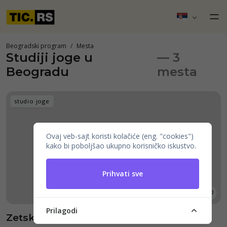
Beogradski program
Mesta
Studiji joge u
— 3
Beogradu
mesta
studio joge
Ovaj veb-sajt koristi kolačiće (eng. "cookies")
kako bi poboljšao ukupno korisničko iskustvo.
Prihvati sve
Prilagodi
Zetska