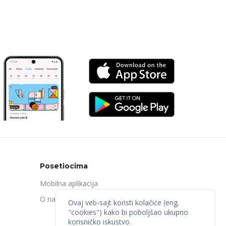
Posetiocima
Mobilna aplikacija
O nama
Ovaj veb-sajt koristi kolačiće (eng.
"cookies") kako bi poboljšao ukupno
korisničko iskustvo.