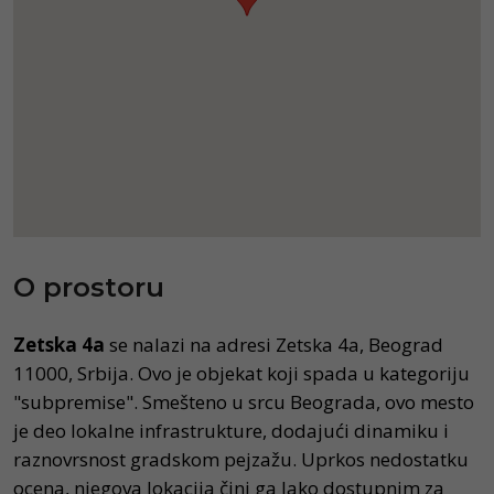
O prostoru
Zetska 4a
se nalazi na adresi Zetska 4a, Beograd
11000, Srbija. Ovo je objekat koji spada u kategoriju
"subpremise". Smešteno u srcu Beograda, ovo mesto
je deo lokalne infrastrukture, dodajući dinamiku i
raznovrsnost gradskom pejzažu. Uprkos nedostatku
ocena, njegova lokacija čini ga lako dostupnim za