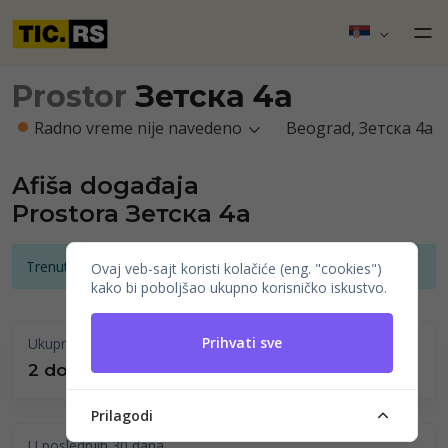
Prostor
Зетска 4а
Radno vreme nije navedeno
Beograd, Зетска 4a
Afiša događaja
Prostora Зетска 4а
Trenutno nema najava događaja
Ovaj veb-sajt koristi kolačiće (eng. "cookies")
kako bi poboljšao ukupno korisničko iskustvo.
Prihvati sve
Ukupno održano
2 događaji
Prilagodi
U poslednjih 30 dana