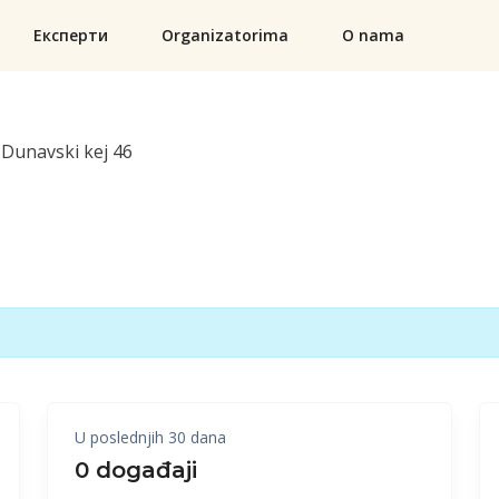
Експерти
Organizatorima
O nama
Dunavski kej 46
U poslednjih 30 dana
0 događaji