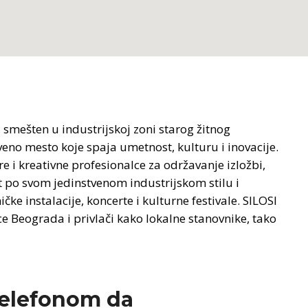
 smešten u industrijskoj zoni starog žitnog
veno mesto koje spaja umetnost, kulturu i inovacije.
e i kreativne profesionalce za održavanje izložbi,
t po svom jedinstvenom industrijskom stilu i
e instalacije, koncerte i kulturne festivale. SILOSI
ce Beograda i privlači kako lokalne stanovnike, tako
telefonom da