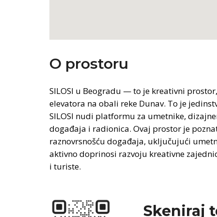
O prostoru
SILOSI u Beogradu — to je kreativni prostor,
elevatora na obali reke Dunav. To je jedinst
SILOSI nudi platformu za umetnike, dizajner
događaja i radionica. Ovaj prostor je pozna
raznovrsnošću događaja, uključujući umetničk
aktivno doprinosi razvoju kreativne zajedni
i turiste.
Skeniraj 