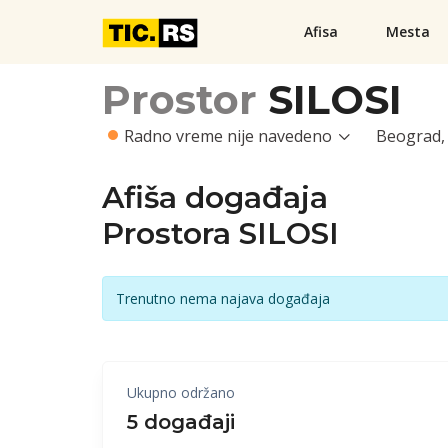
Afisa
Mesta
Prostor
SILOSI
Radno vreme nije navedeno
Beograd, 
Afiša događaja
Prostora SILOSI
Trenutno nema najava događaja
Ukupno održano
5 događaji