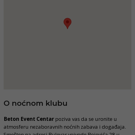
O noćnom klubu
Beton Event Centar
poziva vas da se uronite u
atmosferu nezaboravnih noćnih zabava i događaja.
Smešten na adresi Bulevar vojvode Bojovića 28 u