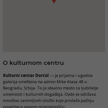
O kulturnom centru
Kulturni centar Dorćol
— je prijatna i ugodna
galerija smeštena na adresi Mike Alasa 48 u
Beogradu, Srbija. To je idealno mesto za ljubitelje
umetnosti i kulturnih događaja. Ovde se održava
mnoštvo zanimljivih izložbi koje privlače pažnju
posetilaca svojom originalnošću.