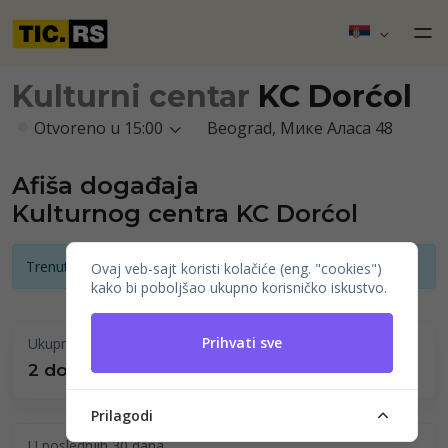
Kulturni centar
KC Dorćol
Otvoreno u 15:00
Beograd, Мике Аласа 48
Afiša događaja
Kulturnog centra KC Dorćol
Trenutno nema najava događaja
Ovaj veb-sajt koristi kolačiće (eng. "cookies")
kako bi poboljšao ukupno korisničko iskustvo.
Prihvati sve
Ukupno održano
2 događaji
Prilagodi
U poslednjih 30 dana