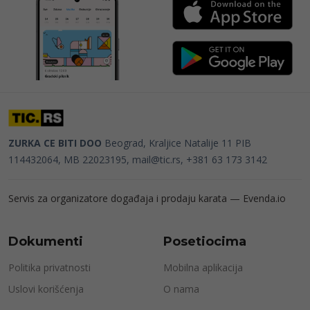
ZURKA CE BITI DOO
Beograd, Kraljice Natalije 11
PIB
114432064, MB 22023195,
mail@tic.rs
, +381 63 173 3142
Servis za organizatore događaja i prodaju karata —
Evenda.io
Dokumenti
Posetiocima
Politika privatnosti
Mobilna aplikacija
Uslovi korišćenja
O nama