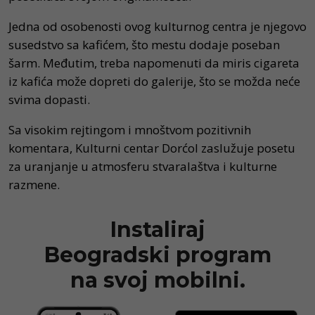
Jedna od osobenosti ovog kulturnog centra je njegovo
susedstvo sa kafićem, što mestu dodaje poseban
šarm. Međutim, treba napomenuti da miris cigareta
iz kafića može dopreti do galerije, što se možda neće
svima dopasti.
Sa visokim rejtingom i mnoštvom pozitivnih
komentara, Kulturni centar Dorćol zaslužuje posetu
za uranjanje u atmosferu stvaralaštva i kulturne
razmene.
Instaliraj
Beogradski program
na svoj mobilni.