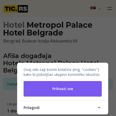
Hotel
Metropol Palace
Hotel Belgrade
Beograd, Bulevar kralja Aleksandra 69
Afiša događaja
Hotela Metropol Palace Hotel
Belgrade
Ovaj veb-sajt koristi kolačiće (eng. "cookies")
kako bi poboljšao ukupno korisničko iskustvo.
Trenutno nema najava događaja
Prihvati sve
Ukupno održano
Prilagodi
1 događaji