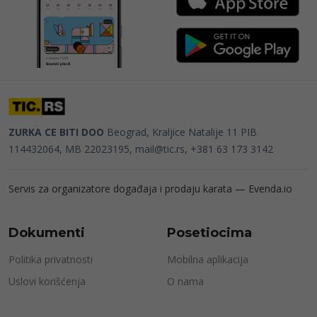
ZURKA CE BITI DOO
Beograd, Kraljice Natalije 11
PIB
114432064, MB 22023195,
mail@tic.rs
, +381 63 173 3142
Servis za organizatore događaja i prodaju karata —
Evenda.io
Dokumenti
Posetiocima
Politika privatnosti
Mobilna aplikacija
Uslovi korišćenja
O nama