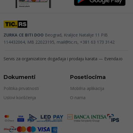
ZURKA CE BITI DOO
Beograd, Kraljice Natalije 11
PIB
114432064, MB 22023195,
mail@tic.rs
, +381 63 173 3142
Servis za organizatore događaja i prodaju karata —
Evenda.io
Dokumenti
Posetiocima
Politika privatnosti
Mobilna aplikacija
Uslovi korišćenja
O nama