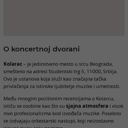
O koncertnoj dvorani
Kolarac
– je jedinstveno mesto u srcu Beograda,
smešteno na adresi Studentski trg 5, 11000, Srbija.
Ovo je ustanova koja služi kao značajna tačka
privlačenja za istinske ljubitelje muzike i umetnosti.
Među mnogim pozitivnim recenzijama o Kolarcu,
ističu se osobine kao što su
sjajna atmosfera
i visok
nivo profesionalizma kod izvođača muzike. Posebno
se izdvajaju orkestarski nastupi, koji neizostavno