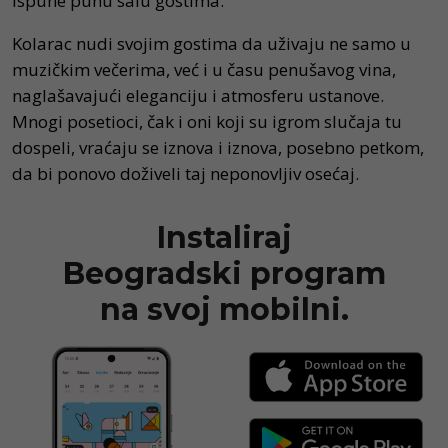
ispune punu salu gostima.
Kolarac nudi svojim gostima da uživaju ne samo u
muzičkim večerima, već i u času penušavog vina,
naglašavajući eleganciju i atmosferu ustanove.
Mnogi posetioci, čak i oni koji su igrom slučaja tu
dospeli, vraćaju se iznova i iznova, posebno petkom,
da bi ponovo doživeli taj neponovljiv osećaj.
Instaliraj
Beogradski program
na svoj mobilni.