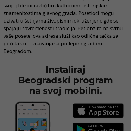
svojoj blizini različitim kulturnim i istorijskim
znamenitostima glavnog grada. Posetioci mogu
uživati u šetnjama živopisnim okruženjem, gde se
spajaju savremenost i tradicija. Bez obzira na svrhu
vaše posete, ova adresa služi kao odlična tačka za
početak upoznavanja sa prelepim gradom
Beogradom.
Instaliraj
Beogradski program
na svoj mobilni.