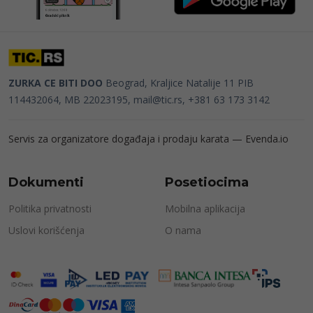
ZURKA CE BITI DOO
Beograd, Kraljice Natalije 11
PIB
114432064, MB 22023195,
mail@tic.rs
, +381 63 173 3142
Servis za organizatore događaja i prodaju karata —
Evenda.io
Dokumenti
Posetiocima
Politika privatnosti
Mobilna aplikacija
Uslovi korišćenja
O nama