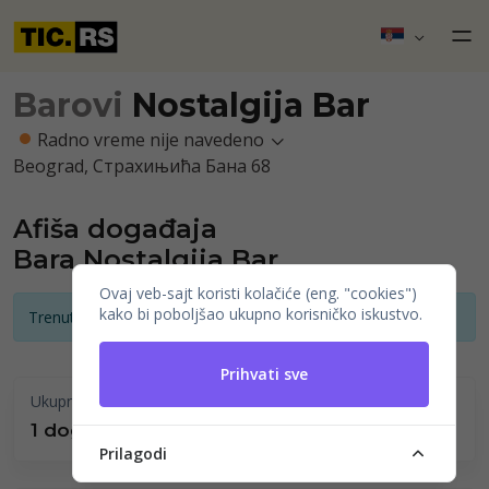
Barovi
Nostalgija Bar
Radno vreme nije navedeno
Beograd, Страхињића Бана 68
Afiša događaja
Bara Nostalgija Bar
Ovaj veb-sajt koristi kolačiće (eng. "cookies")
kako bi poboljšao ukupno korisničko iskustvo.
Trenutno nema najava događaja
Prihvati sve
Ukupno održano
1 događaji
Prilagodi