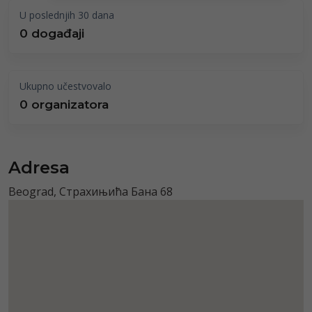
U poslednjih 30 dana
0 događaji
Ukupno učestvovalo
0 organizatora
Adresa
Beograd, Страхињића Бана 68