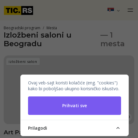
Beogradski program
Mesta
Izložbeni saloni u
— 1
Beogradu
mesta
izložbeni salon
Ovaj veb-sajt koristi kolačiće (eng. "cookies")
kako bi poboljšao ukupno korisničko iskustvo.
Prihvati sve
Prilagodi
Art Pavilion "Cvijeta Zuzorić"