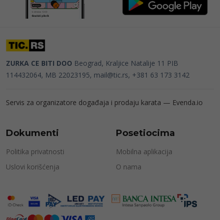
ZURKA CE BITI DOO
Beograd, Kraljice Natalije 11
PIB
114432064, MB 22023195,
mail@tic.rs
, +381 63 173 3142
Servis za organizatore događaja i prodaju karata —
Evenda.io
Dokumenti
Posetiocima
Politika privatnosti
Mobilna aplikacija
Uslovi korišćenja
O nama