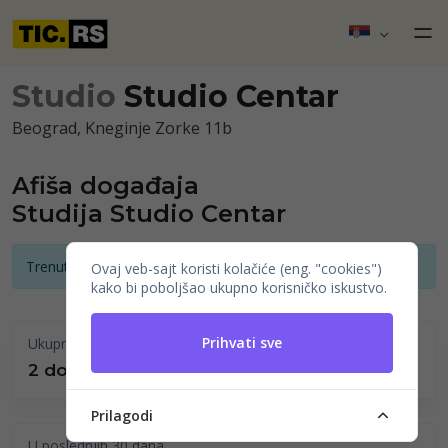
Studio
Studio Centar
Beograd, Kneginje Zorke 11b
Afiša događaja
Studija Studio Centar
Trenutno nema najava događaja
Ovaj veb-sajt koristi kolačiće (eng. "cookies")
kako bi poboljšao ukupno korisničko iskustvo.
Prihvati sve
Ukupno održano
2 događaji
Prilagodi
U poslednjih 30 dana