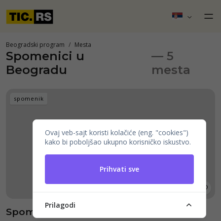
Beogradski program
Mesta
Spomenici u
— 5
Beogradu
mesta
spomenik
Ovaj veb-sajt koristi kolačiće (eng. "cookies")
kako bi poboljšao ukupno korisničko iskustvo.
Prihvati sve
Prilagodi
Spomenik zahvalnosti Francuskoj