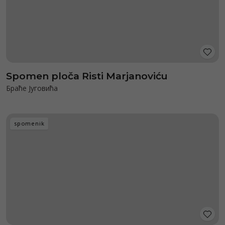
Spomen ploča Risti Marjanoviću
Браће Југовића
spomenik