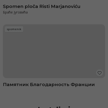
Spomen ploča Risti Marjanoviću
Браће Југовића
spomenik
Памятник Благодарность Франции