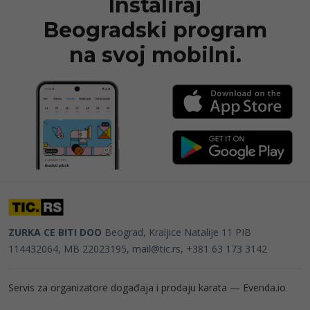
Instaliraj
Beogradski program
na svoj mobilni.
ZURKA CE BITI DOO
Beograd, Kraljice Natalije 11
PIB
114432064, MB 22023195,
mail@tic.rs
, +381 63 173 3142
Servis za organizatore događaja i prodaju karata —
Evenda.io