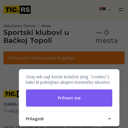
Afiša Бачка Топола
Mesta
Sportski klubovi u
— 0
Bačkoj Topoli
mesta
Prema ovim filtrima nema događaja.
Ovaj veb-sajt koristi kolačiće (eng. "cookies")
kako bi poboljšao ukupno korisničko iskustvo.
Prihvati sve
ZURKA CE BITI DOO
Beograd, Kraljice Natalije 11
PIB
114432064, MB 22023195,
mail@tic.rs
, +381 63 173 3142
Prilagodi
Servis za organizatore događaja i prodaju karata —
Evenda.io