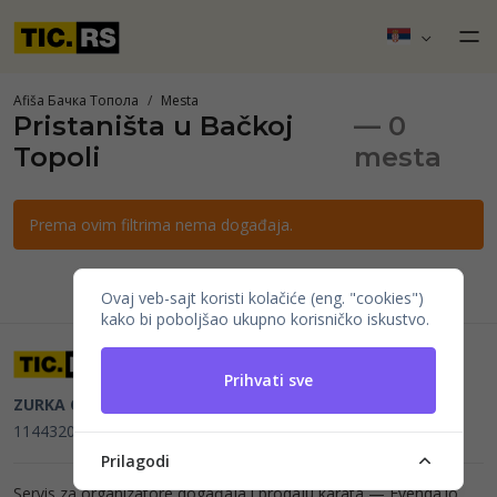
Afiša Бачка Топола
Mesta
Pristaništa u Bačkoj
— 0
Topoli
mesta
Prema ovim filtrima nema događaja.
Ovaj veb-sajt koristi kolačiće (eng. "cookies")
kako bi poboljšao ukupno korisničko iskustvo.
Prihvati sve
ZURKA CE BITI DOO
Beograd, Kraljice Natalije 11
PIB
114432064, MB 22023195,
mail@tic.rs
, +381 63 173 3142
Prilagodi
Servis za organizatore događaja i prodaju karata —
Evenda.io