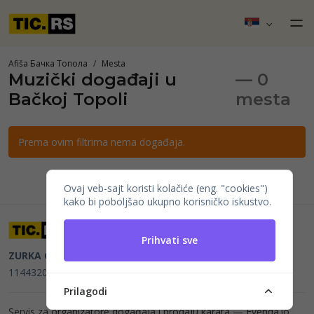
Afiša Бачка Топола
Mesta
Muzički događaji u
— 0
Bačkoj Topoli
mesta
Prema ovim filtrima nema događaja.
Ovaj veb-sajt koristi kolačiće (eng. "cookies")
kako bi poboljšao ukupno korisničko iskustvo.
Prihvati sve
ZURKA CE BITI DOO
Beograd, Kraljice Natalije 11
PIB
114432064, MB 22023195,
mail@tic.rs
, +381 63 173 3142
Prilagodi
Servis za organizatore događaja i prodaju karata —
Evenda.io