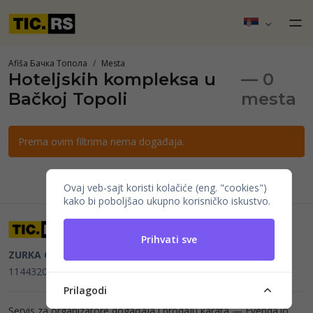
Afiša Бачка Топола
Mesta
Hoteljskih kompleksa u
— 0
Bačkoj Topoli
mesta
Prema ovim filtrima nema događaja.
Ovaj veb-sajt koristi kolačiće (eng. "cookies")
kako bi poboljšao ukupno korisničko iskustvo.
Prihvati sve
ZURKA CE BITI DOO
Beograd, Kraljice Natalije 11
PIB
114432064, MB 22023195,
mail@tic.rs
, +381 63 173 3142
Prilagodi
Servis za organizatore događaja i prodaju karata —
Evenda.io