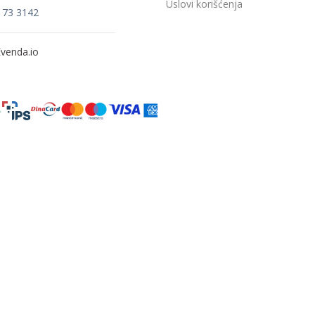
Uslovi korišćenja
173 3142
venda.io