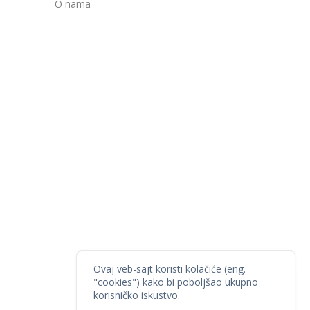
O nama
Ovaj veb-sajt koristi kolačiće (eng.
"cookies") kako bi poboljšao ukupno
korisničko iskustvo.