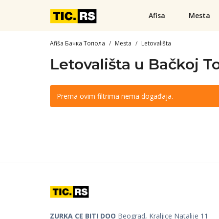
Afisa
Mesta
Afiša Бачка Топола
Mesta
Letovališta
Letovališta u Bačkoj To
Prema ovim filtrima nema događaja.
ZURKA CE BITI DOO
Beograd, Kraljice Natalije 11