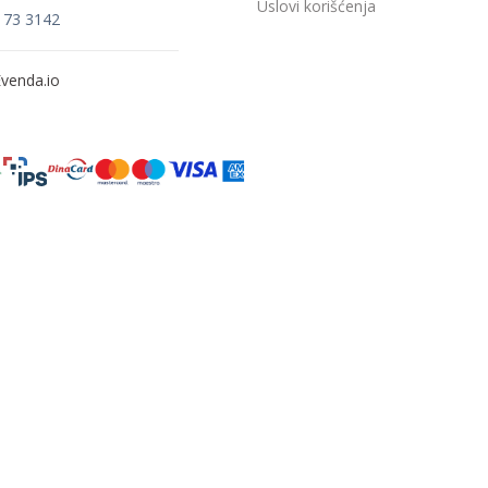
Uslovi korišćenja
173 3142
venda.io