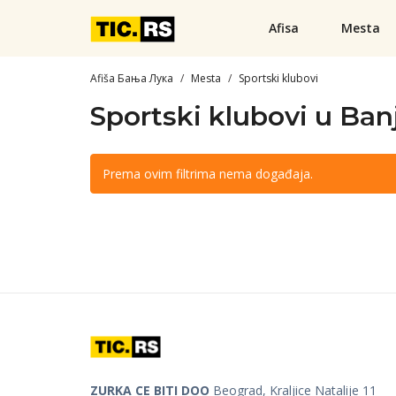
Afisa
Mesta
Afiša Бања Лука
Mesta
Sportski klubovi
Sportski klubovi u Ban
Prema ovim filtrima nema događaja.
ZURKA CE BITI DOO
Beograd, Kraljice Natalije 11