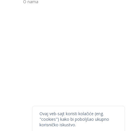
O nama
Ovaj veb-sajt koristi kolačiće (eng.
"cookies") kako bi poboljšao ukupno
korisničko iskustvo.