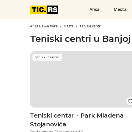
Afisa
Mesta
Afiša Бања Лука
Mesta
Teniski centri
Teniski centri u Banjoj
teniski centar
Teniski centar - Park Mladena
Stojanovića
Dr. Mladena Stojanovića 10