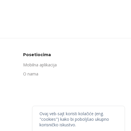
Posetiocima
Mobilna aplikacija
O nama
Ovaj veb-sajt koristi kolačiće (eng.
"cookies") kako bi poboljšao ukupno
korisničko iskustvo.