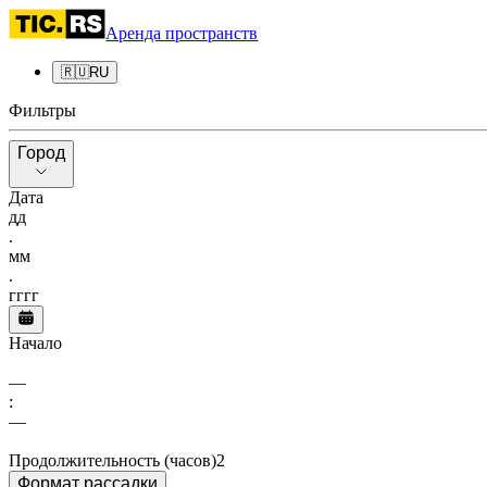
Аренда пространств
🇷🇺
RU
Фильтры
Город
Город
Дата
дд
.
мм
.
гггг
Начало
––
:
––
Продолжительность (часов)
2
Формат рассадки
Формат рассадки